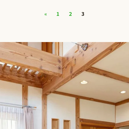
«
1
2
3