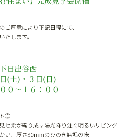
む住まい】完成見学会開催
のご厚意により下記日程にて、
いたします。
川市下日出谷西
２日(土)・３日(日)
０：００～１６：００
ト◎
見せ梁が織り成す陽光降り注ぐ明るいリビング
かい、厚さ30mmのひのき無垢の床