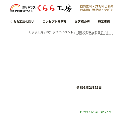
自然素材・無垢材と地
お客様に満足感と笑顔
くらら工房の想い
コンセプトモデル
お客様の声
施工事例
くらら工房
/
お知らせとイベント
/
【陽光を取込む住まい】
3/2(土)・3(日) 完成見学
令和6年2月25日