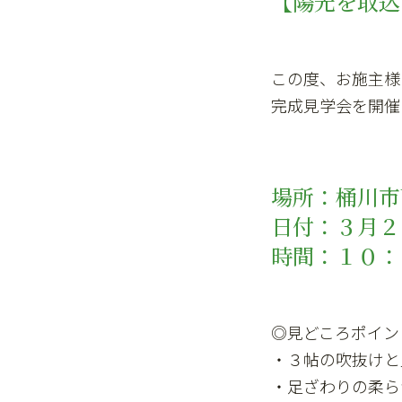
【陽光を取込
この度、お施主様
完成見学会を開催
場所：桶
日付：３月
時間：１
◎見どころポイン
・３帖の吹抜けと
・足ざわりの柔ら