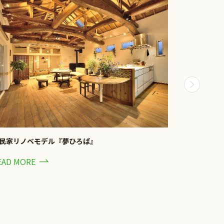
民家リノベモデル『夢ひろば』
大空間平屋
EAD MORE
READ MOR